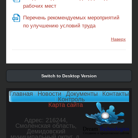
рабочих мест
Перечень рекомендуемых мероприятий
по улучшению условий труда
Наверх
Switch to Desktop Version
Главная
Новости
Документы
Контакты
Контроль
Карта сайта
Адрес: 216244,
Смоленская область,
Демидовский
муниципальный округ, д.